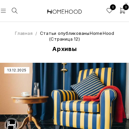
0
0
Главная
/
Статьи опубликованыHomeHood
(Страница 12)
Архивы
13.12.2025