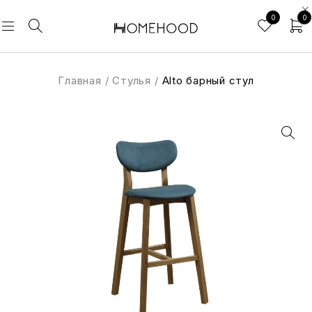
0
0
Главная
/
Стулья
/
Alto барный стул