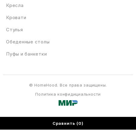
Кресла
Кровати
Стулья
Обеденные столы
Пуфы и банкетки
© HomeHood. Все права защищены.
Политика конфидициальности
Сравнить
(0)