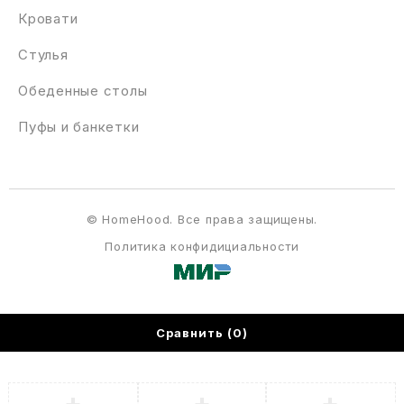
Кровати
Стулья
Обеденные столы
Пуфы и банкетки
© HomeHood. Все права защищены.
Политика конфидициальности
Сравнить
(0)