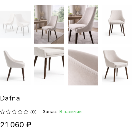
Dafna
Запас:
В наличии
(0)
из 5
21 060
₽