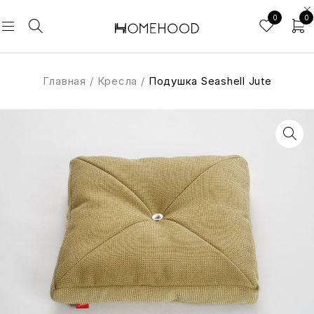
0
0
Главная
/
Кресла
/
Подушка Seashell Jute