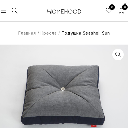
0
0
Главная
/
Кресла
/
Подушка Seashell Sun