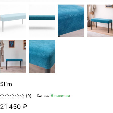
Slim
Запас:
В наличии
(0)
из 5
21 450
₽