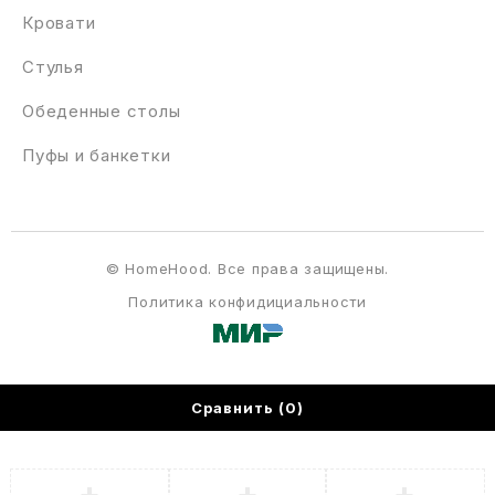
Кровати
Стулья
Обеденные столы
Пуфы и банкетки
© HomeHood. Все права защищены.
Политика конфидициальности
Сравнить
(0)