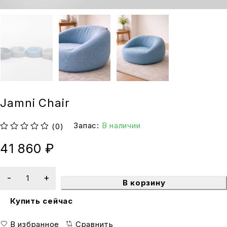
Jamni Chair
Запас:
В наличии
(0)
из 5
41 860
₽
В корзину
Купить сейчас
В избранное
Сравнить