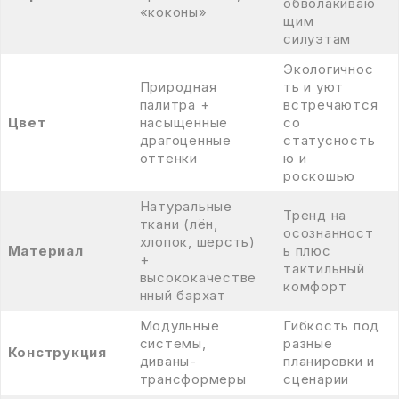
обволакиваю
«коконы»
щим
силуэтам
Экологичнос
Природная
ть и уют
палитра +
встречаются
Цвет
насыщенные
со
драгоценные
статусность
оттенки
ю и
роскошью
Натуральные
Тренд на
ткани (лён,
осознанност
хлопок, шерсть)
Материал
ь плюс
+
тактильный
высококачестве
комфорт
нный бархат
Модульные
Гибкость под
системы,
разные
Конструкция
диваны-
планировки и
трансформеры
сценарии