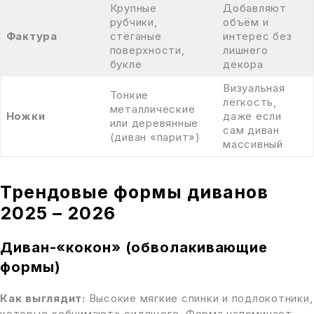
Крупные
Добавляют
рубчики,
объём и
Фактура
стёганые
интерес без
поверхности,
лишнего
букле
декора
Визуальная
Тонкие
лёгкость,
металлические
Ножки
даже если
или деревянные
сам диван
(диван «парит»)
массивный
Трендовые формы диванов
2025 – 2026
Диван-«кокон» (обволакивающие
формы)
Как выглядит:
Высокие мягкие спинки и подлокотники,
которые «обнимают» сидящего. Форма напоминает