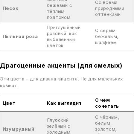
Со всеми
бежевый с
Песок
природными
тёплым
оттенками
подтоном
Приглушённый
С серым,
розовый, как
Пыльная роза
бежевым,
выбеленный
шалфеем
цветок
Драгоценные акценты (для смелых)
Эти цвета – для дивана-акцента. Не для маленьких
комнат.
С чем
Цвет
Как выглядит
сочетать
С чёрным,
Глубокий
белым,
зелёный с
Изумрудный
золотом,
холодным