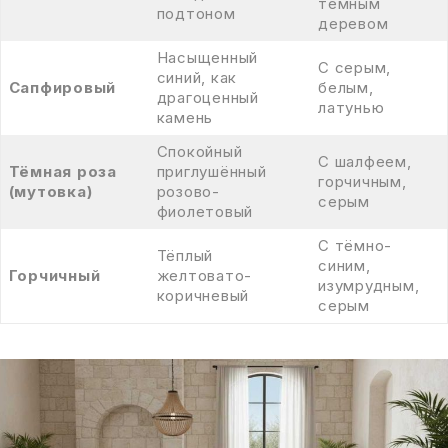
тёмным
подтоном
деревом
Насыщенный
С серым,
синий, как
Сапфировый
белым,
драгоценный
латунью
камень
Спокойный
С шалфеем,
Тёмная роза
приглушённый
горчичным,
(мутовка)
розово-
серым
фиолетовый
С тёмно-
Тёплый
синим,
Горчичный
желтовато-
изумрудным,
коричневый
серым