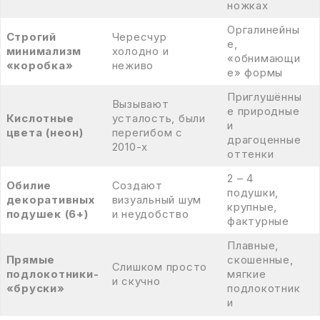
ножках
Оргалинейны
Строгий
Чересчур
е,
минимализм
холодно и
«обнимающи
«коробка»
неживо
е» формы
Приглушённы
Вызывают
е природные
Кислотные
усталость, были
и
цвета (неон)
перегибом с
драгоценные
2010-х
оттенки
2 – 4
Обилие
Создают
подушки,
декоративных
визуальный шум
крупные,
подушек (6+)
и неудобство
фактурные
Плавные,
Прямые
скошенные,
Слишком просто
подлокотники-
мягкие
и скучно
«бруски»
подлокотник
и